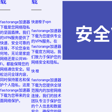
载
载
fastorange加速器
快速橙子vpn
下载是您网络隐私
fastorange加速器
的坚固盾牌。我们
下载为您提供专业
的VPN服务提供了
的VPN服务。在
快速、安全可靠的
fastorange加速器
连接，不论您身处
下载官方网站，我
何地，无论是家庭
们致力于保护您的
网络还是公共Wi-
网络安全和隐私。
Fi，都能保障您的
网络通信安全。轻
快 橙
松访问全球内容，
同时保持匿名和保
fastorange加速器
护个人隐私，这是
下载为您提供全球
fastorange加速器
范围内的加密网络
下载为您带来的全
连接，我们的技术
面网络保护。
团队专注于保护您
的个人信息和数据
安全，确保您的网