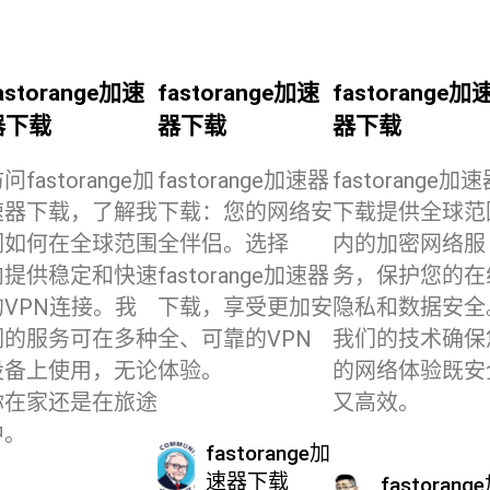
astorange加速
fastorange加速
fastorange加
器下载
器下载
器下载
问fastorange加
fastorange加速器
fastorange加
速器下载，了解我
下载：您的网络安
下载提供全球范
们如何在全球范围
全伴侣。选择
内的加密网络服
内提供稳定和快速
fastorange加速器
务，保护您的在
的VPN连接。我
下载，享受更加安
隐私和数据安全
们的服务可在多种
全、可靠的VPN
我们的技术确保
设备上使用，无论
体验。
的网络体验既安
你在家还是在旅途
又高效。
中。
fastorange加
速器下载
fastorang